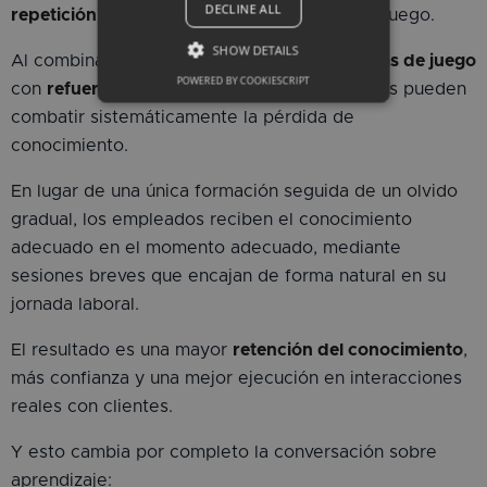
DECLINE ALL
repetición espaciada
cambian las reglas del juego.
SHOW DETAILS
Al combinar
aprendizaje basado en dinámicas de juego
POWERED BY COOKIESCRIPT
con
refuerzo estructurado
, las organizaciones pueden
combatir sistemáticamente la pérdida de
conocimiento.
En lugar de una única formación seguida de un olvido
gradual, los empleados reciben el conocimiento
adecuado en el momento adecuado, mediante
sesiones breves que encajan de forma natural en su
jornada laboral.
El resultado es una mayor
retención del conocimiento
,
más confianza y una mejor ejecución en interacciones
reales con clientes.
Y esto cambia por completo la conversación sobre
aprendizaje: