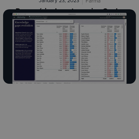
January 23, 2023
Farma
Por qué incluso tu mejor Cycle
Meeting no siempre se
traduce en una mejor
ejecución en campo, y cómo
evitarlo
Descubre por qué el aprendizaje
continuo marca la diferencia tras un
Cycle Meeting.