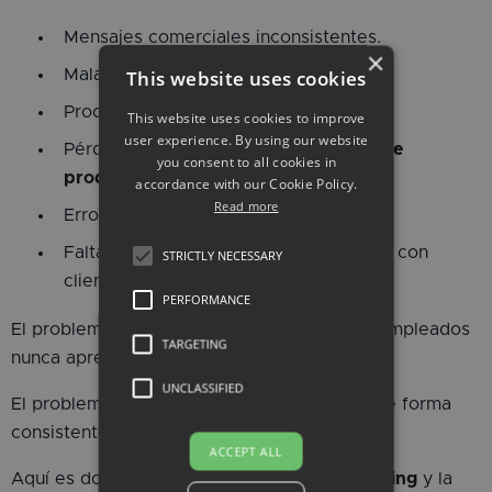
Mensajes comerciales inconsistentes.
×
Mala gestión de objeciones.
This website uses cookies
Procesos de
onboarding
lentos.
This website uses cookies to improve
user experience. By using our website
Pérdida progresiva del
conocimiento de
you consent to all cookies in
producto
.
accordance with our Cookie Policy.
Read more
Errores en equipos de primera línea.
Falta de confianza en las interacciones con
STRICTLY NECESSARY
clientes.
PERFORMANCE
El problema no es necesariamente que los empleados
TARGETING
nunca aprendieran el contenido.
UNCLASSIFIED
El problema es que no consiguen aplicarlo de forma
consistente cuando realmente importa.
ACCEPT ALL
Aquí es donde la
gamificación
, el
microlearning
y la